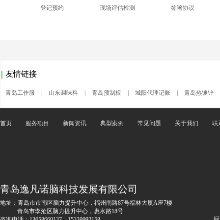
登记预约
现场评估检测
签署协议
友情链接
青岛工作服
|
山东调味料
|
青岛预制板
|
城阳代理记账
|
青岛热镀锌
首页
服务项目
新闻资讯
典型案例
常见问题
关于我们
联
青岛逸凡诺脑科技发展有限公司
地址：青岛市市南区脑力提升中心，福州南路87号福林大厦A座7楼
青岛市李沧区脑力提升中心，惠水路18号
问
咨询电话：13658660137、15339992158