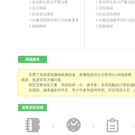
1.多动和注意力严重分散
1.多动和注意力严重分散
2.语言障碍
2.语言障碍
3.社会交往障碍
3.社会交往障碍
4.兴趣范围狭窄和行为刻板重复
4.兴趣范围狭窄和行为
5.智能障碍
5.智能障碍
高端服务
采用了高精度电脑电检测设备，将脑电波综合分析得出248项参数
眠差、焦虑等等大脑问题。
制定完整训练方案，用训练师（中、德专家）采用高配的计算机辅
在德国，越来越多的学生，青少年参加这种培训。经过培训之后，
康复训练流程